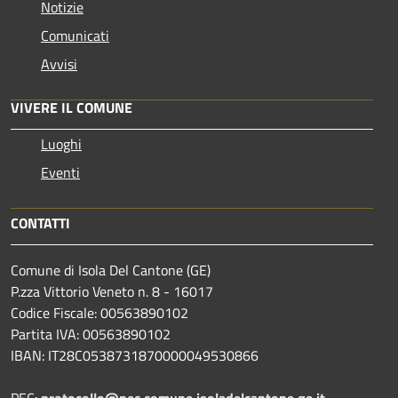
Notizie
Comunicati
Avvisi
VIVERE IL COMUNE
Luoghi
Eventi
CONTATTI
Comune di Isola Del Cantone (GE)
P.zza Vittorio Veneto n. 8 - 16017
Codice Fiscale: 00563890102
Partita IVA: 00563890102
IBAN: IT28C0538731870000049530866
PEC:
protocollo@pec.comune.isoladelcantone.ge.it