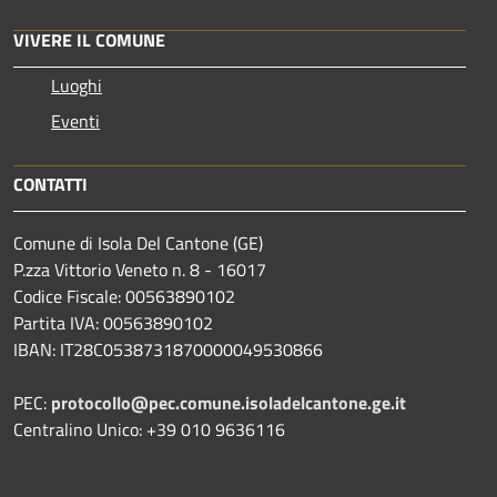
VIVERE IL COMUNE
Luoghi
Eventi
CONTATTI
Comune di Isola Del Cantone (GE)
P.zza Vittorio Veneto n. 8 - 16017
Codice Fiscale: 00563890102
Partita IVA: 00563890102
IBAN: IT28C0538731870000049530866
PEC:
protocollo@pec.comune.isoladelcantone.ge.it
Centralino Unico: +39 010 9636116