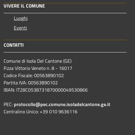
VIVERE IL COMUNE
Luoghi
Eventi
CONTATTI
Comune di Isola Del Cantone (GE)
P.zza Vittorio Veneto n. 8 - 16017
Codice Fiscale: 00563890102
Partita IVA: 00563890102
IBAN: IT28C0538731870000049530866
PEC:
protocollo@pec.comune.isoladelcantone.ge.it
Centralino Unico: +39 010 9636116