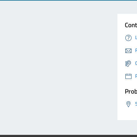
Cont
Prob