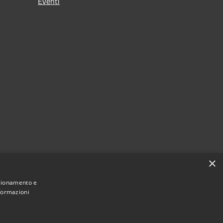
Eventi
×
nzionamento e
nformazioni