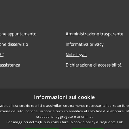
ione appuntamento
Amministrazione trasparente
one disservizio
Informativa privacy
FAQ
Note legali
 assistenza
Dichiarazione di accessibilità
Informazioni sui cookie
web utilizza cookie tecnici e assimilati strettamente necessari al corretto fu
azione del sito, nonché un cookie tecnico analitico al solo fine di elaborare i
statistiche, aggregate e anonime.
Per maggiori dettagli, può consultare la cookie policy al seguente
link