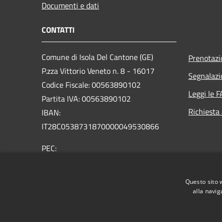
Documenti e dati
CONTATTI
Comune di Isola Del Cantone (GE)
Prenotaz
P.zza Vittorio Veneto n. 8 - 16017
Segnalazi
Codice Fiscale: 00563890102
Leggi le 
Partita IVA: 00563890102
Richiesta
IBAN:
IT28C0538731870000049530866
PEC:
protocollo@pec.comune.isoladelcantone.ge.it
Centralino Unico: +39 010 9636116
Questo sito 
alla navig