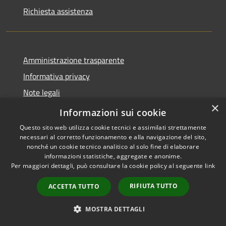
Richiesta assistenza
Amministrazione trasparente
Informativa privacy
Note legali
×
Dichiarazione di accessibilità
Informazioni sui cookie
Questo sito web utilizza cookie tecnici e assimilati strettamente
necessari al corretto funzionamento e alla navigazione del sito,
nonché un cookie tecnico analitico al solo fine di elaborare
informazioni statistiche, aggregate e anonime.
RSS
Copyright © 2026 • Comune di
Per maggiori dettagli, può consultare la cookie policy al seguente
link
Accessibilità
Isola del Cantone • Powered by
Privacy
Municipium
Accesso
•
RIFIUTA TUTTO
ACCETTA TUTTO
Cookie
redazione
Mappa del sito
MOSTRA DETTAGLI