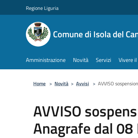
Salta al contenuto principale
Regione Liguria
Comune di Isola del Ca
Amministrazione
Novità
Servizi
Vivere 
Home
>
Novità
>
Avvisi
>
AVVISO sospension
AVVISO sospensi
Anagrafe dal 08