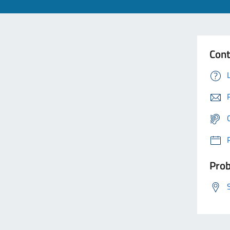
Cont
Prob