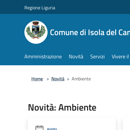
Salta al contenuto principale
Regione Liguria
Comune di Isola del Ca
Amministrazione
Novità
Servizi
Vivere 
Home
>
Novità
>
Ambiente
Novità: Ambiente
AVVISI