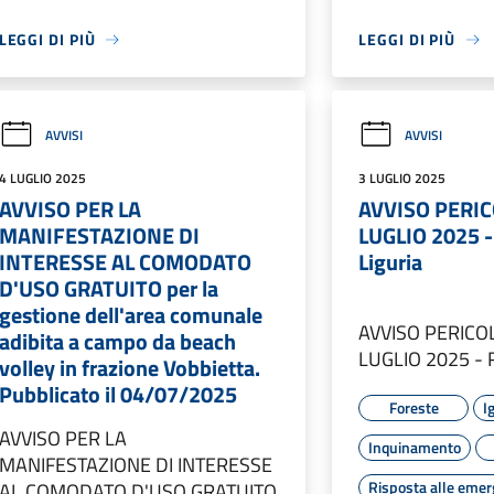
LEGGI DI PIÙ
LEGGI DI PIÙ
AVVISI
AVVISI
4 LUGLIO 2025
3 LUGLIO 2025
AVVISO PER LA
AVVISO PERIC
MANIFESTAZIONE DI
LUGLIO 2025 -
INTERESSE AL COMODATO
Liguria
D'USO GRATUITO per la
gestione dell'area comunale
AVVISO PERICO
adibita a campo da beach
LUGLIO 2025 - R
volley in frazione Vobbietta.
Pubblicato il 04/07/2025
Foreste
I
AVVISO PER LA
Inquinamento
MANIFESTAZIONE DI INTERESSE
Risposta alle eme
AL COMODATO D'USO GRATUITO