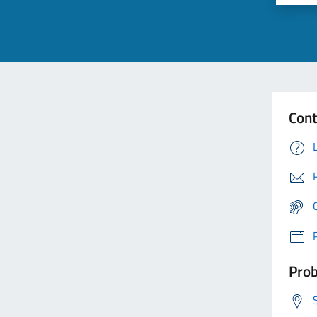
Cont
Prob