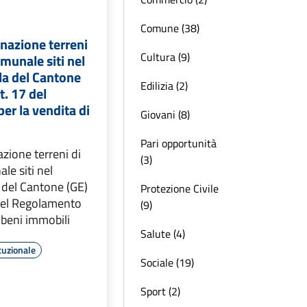
Comune (38)
enazione terreni
Cultura (9)
omunale siti nel
la del Cantone
Edilizia (2)
t. 17 del
r la vendita di
Giovani (8)
Pari opportunità
azione terreni di
(3)
le siti nel
 del Cantone (GE)
Protezione Civile
 del Regolamento
(9)
i beni immobili
Salute (4)
tuzionale
Sociale (19)
Sport (2)