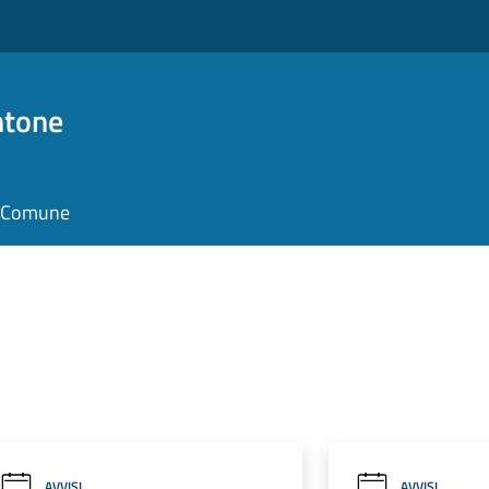
ntone
il Comune
AVVISI
AVVISI