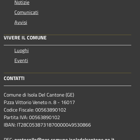
Notizie
Comunicati
Avvisi
VIVERE IL COMUNE
Luoghi
Eventi
CONTATTI
Comune di Isola Del Cantone (GE)
P.zza Vittorio Veneto n. 8 - 16017
Codice Fiscale: 00563890102
Partita IVA: 00563890102
IBAN: IT28C0538731870000049530866
PEC:
protocollo@pec.comune.isoladelcantone.ge.it