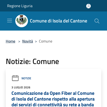
Salta al contenuto principale
Regione Liguria
Comune di Isola del Cantone
Home
>
Novità
>
Comune
Notizie: Comune
NOTIZIE
3 LUGLIO 2026
Comunicazione da Open Fiber al Comune
di Isola del Cantone rispetto alla apertura
dei servizi di connettività su rete a banda