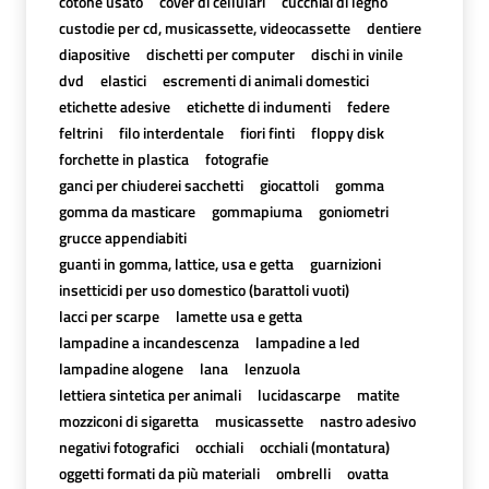
cotone usato
cover di cellulari
cucchiai di legno
custodie per cd, musicassette, videocassette
dentiere
diapositive
dischetti per computer
dischi in vinile
dvd
elastici
escrementi di animali domestici
etichette adesive
etichette di indumenti
federe
feltrini
filo interdentale
fiori finti
floppy disk
forchette in plastica
fotografie
ganci per chiuderei sacchetti
giocattoli
gomma
gomma da masticare
gommapiuma
goniometri
grucce appendiabiti
guanti in gomma, lattice, usa e getta
guarnizioni
insetticidi per uso domestico (barattoli vuoti)
lacci per scarpe
lamette usa e getta
lampadine a incandescenza
lampadine a led
lampadine alogene
lana
lenzuola
lettiera sintetica per animali
lucidascarpe
matite
mozziconi di sigaretta
musicassette
nastro adesivo
negativi fotografici
occhiali
occhiali (montatura)
oggetti formati da più materiali
ombrelli
ovatta