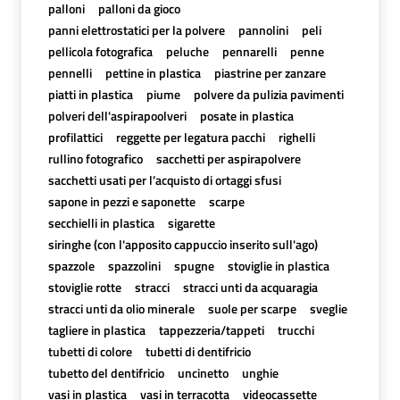
palloni
palloni da gioco
panni elettrostatici per la polvere
pannolini
peli
pellicola fotografica
peluche
pennarelli
penne
pennelli
pettine in plastica
piastrine per zanzare
piatti in plastica
piume
polvere da pulizia pavimenti
polveri dell'aspirapoolveri
posate in plastica
profilattici
reggette per legatura pacchi
righelli
rullino fotografico
sacchetti per aspirapolvere
sacchetti usati per l’acquisto di ortaggi sfusi
sapone in pezzi e saponette
scarpe
secchielli in plastica
sigarette
siringhe (con l'apposito cappuccio inserito sull'ago)
spazzole
spazzolini
spugne
stoviglie in plastica
stoviglie rotte
stracci
stracci unti da acquaragia
stracci unti da olio minerale
suole per scarpe
sveglie
tagliere in plastica
tappezzeria/tappeti
trucchi
tubetti di colore
tubetti di dentifricio
tubetto del dentifricio
uncinetto
unghie
vasi in plastica
vasi in terracotta
videocassette