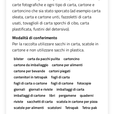
carte fotografiche e ogni tipo di carta, cartone e
cartoncino che sia stato sporcato (ad esempio carta
oleata, carta e cartone unti, fazzoletti di carta
usati, tovaglioli di carta sporchi di cibo, carta
plastificata, fustini del detersivo).
Modalità di conferimento
Per la raccolta utilizzare sacchi in carta, scatole in
cartone e non utilizzare sacchi in plastica.
blister
carta da pacchi pulita
cartoncino
cartone da imballaggio
cartone per alimenti
cartone per bevande
cartoni piegati
contenitori in tetrapak
fogli di carta
fogli di carta o cartone
fogli di cartone
fotocopie
giornali
giornali e riviste
imballaggi di carta
imballaggi di cartone
libri
pergamene
quaderni
riviste
sacchetti di carta
scatola in cartone per pizza
scatole per alimenti
scatoloni
Tetrapak
Tetra-pak