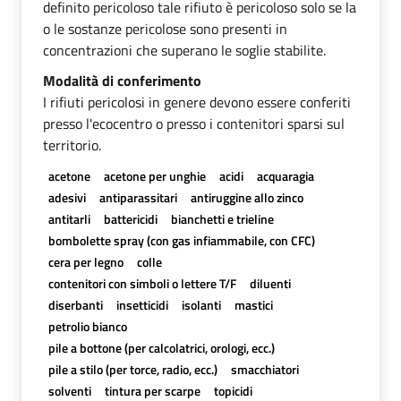
definito pericoloso tale rifiuto è pericoloso solo se la
o le sostanze pericolose sono presenti in
concentrazioni che superano le soglie stabilite.
Modalità di conferimento
I rifiuti pericolosi in genere devono essere conferiti
presso l'ecocentro o presso i contenitori sparsi sul
territorio.
acetone
acetone per unghie
acidi
acquaragia
adesivi
antiparassitari
antiruggine allo zinco
antitarli
battericidi
bianchetti e trieline
bombolette spray (con gas infiammabile, con CFC)
cera per legno
colle
contenitori con simboli o lettere T/F
diluenti
diserbanti
insetticidi
isolanti
mastici
petrolio bianco
pile a bottone (per calcolatrici, orologi, ecc.)
pile a stilo (per torce, radio, ecc.)
smacchiatori
solventi
tintura per scarpe
topicidi