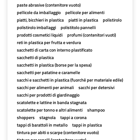
paste abrasive (contenitore vuoto)
pellicole da imballaggio
pellicole per alimenti
piatti, bicchieri in plastica
piatti in plastica
polistirolo
polistirolo imballaggi
polistitolo pannelli
prodotti cosmetici liquidi
profumi (contenitori vuoti)
reti in plastica per frutta e verdura
sacchetti di carta con interno plastificato
sacchetti di plastica
sacchetti in plastica (borse per la spesa)
sacchetti per patatine e caramelle
sacchi e sacchetti in plastica (fuorché per materiale edile)
sacchi per alimenti per animali
sacchi per detersivi
sacchi per prodotti di giardinaggio
scatolette e lattine in banda stagnata
scatolette per tonno e altri alimenti
shampoo
shoppers
stagnola
tappi a corona
tappi di barattoli in metallo
tappi in plastica
tintura per abiti o scarpe (contenitore vuoto)
tintura per capelli (contenitore vuoto)