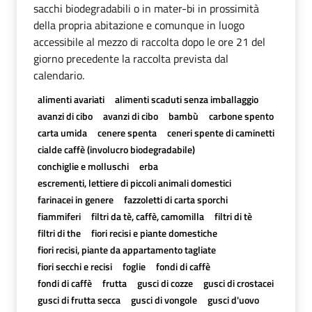
sacchi biodegradabili o in mater-bi in prossimità
della propria abitazione e comunque in luogo
accessibile al mezzo di raccolta dopo le ore 21 del
giorno precedente la raccolta prevista dal
calendario.
alimenti avariati
alimenti scaduti senza imballaggio
avanzi di cibo
avanzi di cibo
bambù
carbone spento
carta umida
cenere spenta
ceneri spente di caminetti
cialde caffè (involucro biodegradabile)
conchiglie e molluschi
erba
escrementi, lettiere di piccoli animali domestici
farinacei in genere
fazzoletti di carta sporchi
fiammiferi
filtri da tè, caffè, camomilla
filtri di tè
filtri di the
fiori recisi e piante domestiche
fiori recisi, piante da appartamento tagliate
fiori secchi e recisi
foglie
fondi di caffè
fondi di caffè
frutta
gusci di cozze
gusci di crostacei
gusci di frutta secca
gusci di vongole
gusci d'uovo