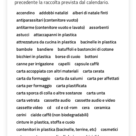
precedente la raccolta prevista dal calendario.
accendino
addobbi natalizi
alberi di natale finti
antiparassitari (contenitore vuoto)
antitarme (contenitore vuoto e lavato)
assorbenti
astucci
attaccapanni in plastica
attrezzatura da cucina in plastica
bacinelle in plastica
bambole
bandiere
batuffoli e bastoncini di cotone
bicchieri in plastica
borse di cuoio
bottoni
canne per irrigazione
capelli
capsule caffè
carta accoppiata con altri materiali
carta cerata
carta da formaggio
carta da salumi
carta per affettati
carta per formaggio
carta plastificata
carta sporca di colla o altre sostanze
carta unta
carta vetrata
cassette audio
cassette audio e video
cassette video
cd
cd e cd-rom
cera
ceramica
cerini
cialde caffè (non biodegradabili)
cinture in plastica, stoffa e cuoio
contenitori in plastica (bacinelle, terrine, etc)
cosmetici