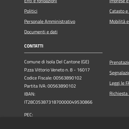
Enti e fondazioni
Imprese 
Politici
Catasto e
Personale Amministrativo
Mobilità e
Documenti e dati
CONTATTI
Comune di Isola Del Cantone (GE)
Prenotaz
P.zza Vittorio Veneto n. 8 - 16017
Segnalazi
Codice Fiscale: 00563890102
Leggi le 
Partita IVA: 00563890102
Richiesta
IBAN:
IT28C0538731870000049530866
PEC:
protocollo@pec.comune.isoladelcantone.ge.it