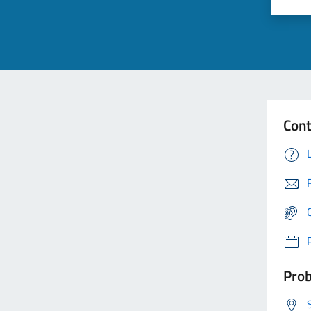
Cont
Prob