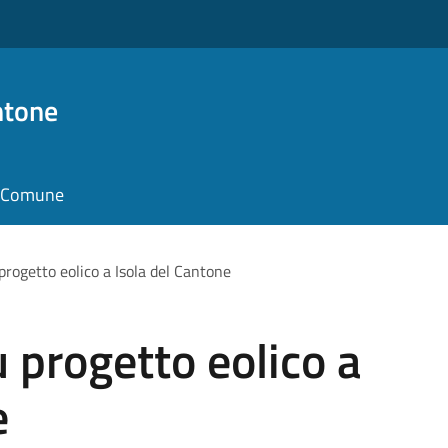
ntone
il Comune
progetto eolico a Isola del Cantone
u progetto eolico a
e