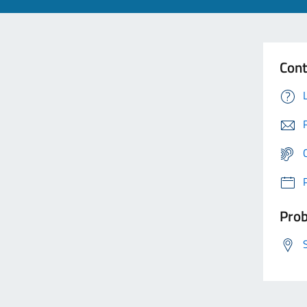
Cont
Prob