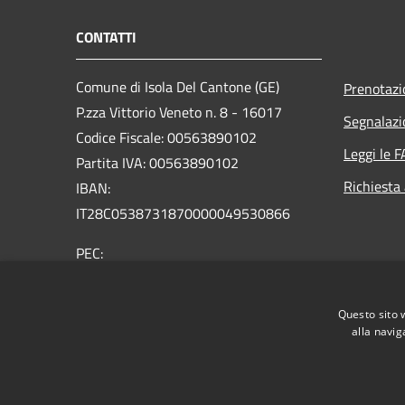
CONTATTI
Comune di Isola Del Cantone (GE)
Prenotaz
P.zza Vittorio Veneto n. 8 - 16017
Segnalazi
Codice Fiscale: 00563890102
Leggi le 
Partita IVA: 00563890102
Richiesta
IBAN:
IT28C0538731870000049530866
PEC:
protocollo@pec.comune.isoladelcantone.ge.it
Centralino Unico: +39 010 9636116
Questo sito 
alla navig