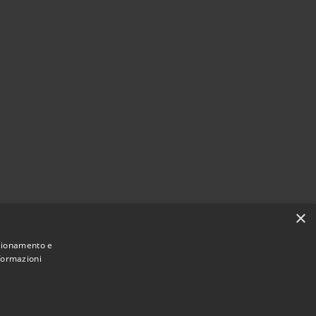
×
nzionamento e
nformazioni