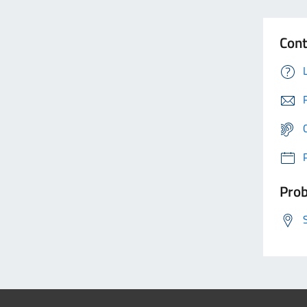
Cont
Prob