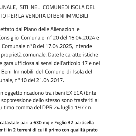
UNALE,
SITI
NEL
COMUNE
DI
ISOLA DEL
TO PER LA VENDITA DI BENI IMMOBILI
ettato dal Piano delle Alienazioni e
Consiglio
Comunale
n°20 del 16.04.2024 e
o
Comunale
n°8 del 17.04.2025,
intende
proprietà
comunale. Date le caratteristiche
gara ufficiosa ai sensi dell’articolo 17 e nel
Beni
Immobili
del
Comune
di
Isola del
unale, n°10 del 21.04.2017.
i in oggetto ricadono tra i beni EX ECA (Ente
soppressione dello stesso sono trasferiti al
enultimo comma del DPR 24 luglio 1977 n.
catastale pari a 630 mq e Foglio 32 particella
i in 2 terreni di cui il primo con qualità prato