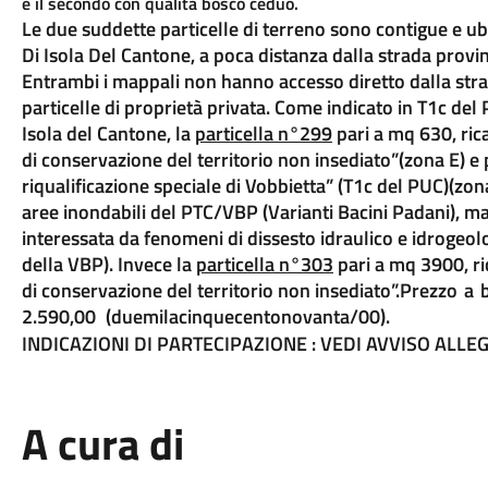
e il secondo con qualità bosco ceduo.
Le due suddette particelle di terreno sono contigue e ub
Di Isola Del Cantone, a poca distanza dalla strada provin
Entrambi i mappali non hanno accesso diretto dalla strad
particelle di proprietà privata. Come indicato in T1c d
Isola del Cantone, la
particella n°299
pari a mq 630, ri
di conservazione del territorio non insediato”(zona E) 
riqualificazione speciale di Vobbietta” (T1c del PUC)(zon
aree inondabili del PTC/VBP (Varianti Bacini Padani), m
interessata da fenomeni di dissesto idraulico e idrogeolo
della VBP). Invece la
particella n°303
pari a mq 3900, r
di conservazione del territorio non insediato”.
Prezzo
a
2.590,00
(duemilacinquecentonovanta/00).
INDICAZIONI DI PARTECIPAZIONE : VEDI AVVISO ALLE
A cura di