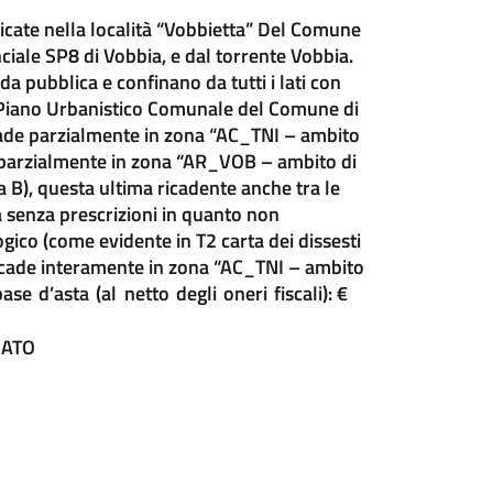
icate nella località “Vobbietta” Del Comune
ciale SP8 di Vobbia, e dal torrente Vobbia.
a pubblica e confinano da tutti i lati con
el Piano Urbanistico Comunale del Comune di
cade parzialmente in zona “AC_TNI – ambito
e parzialmente in zona “AR_VOB – ambito di
a B), questa ultima ricadente anche tra le
a senza prescrizioni in quanto non
gico (come evidente in T2 carta dei dissesti
icade interamente in zona “AC_TNI – ambito
base
d’asta
(al
netto
degli
oneri
fiscali): €
GATO