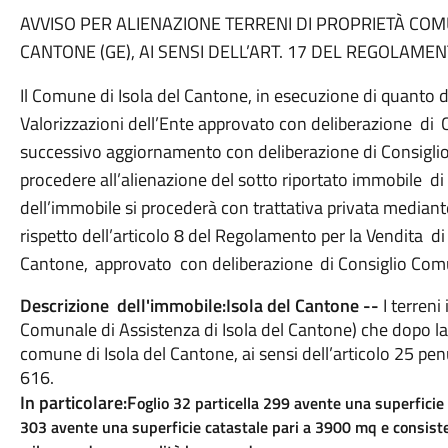
AVVISO
PER
ALIENAZIONE
TERRENI
DI
PROPRIETÀ
COM
CANTONE (GE), AI SENSI DELL’ART. 17 DEL REGOLAMEN
Il Comune di Isola del Cantone, in esecuzione di quanto d
Valorizzazioni
dell’Ente
approvato
con
deliberazione
di
successivo
aggiornamento
con
deliberazione
di
Consigli
procedere
all’alienazione
del
sotto
riportato
immobile
di
dell’immobile si procederà con trattativa privata mediante 
rispetto dell’articolo 8 del Regolamento
per
la
Vendita
di
Cantone,
approvato
con
deliberazione
di Consiglio Com
Descrizione
dell'immobile:
Isola del Cantone --
I terren
Comunale di Assistenza di Isola del Cantone) che dopo la 
comune di Isola del Cantone, ai sensi dell’articolo 25 p
616.
In particolare:F
oglio 32 particella 299 avente una superficie 
303 avente una superficie catastale pari a 3900 mq e consistent