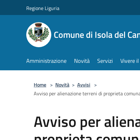
Salta al contenuto principale
Regione Liguria
Comune di Isola del Ca
Amministrazione
Novità
Servizi
Vivere 
Home
>
Novità
>
Avvisi
>
Avviso per alienazione terreni di proprieta comuna
Avviso per aliena
proprieta comun