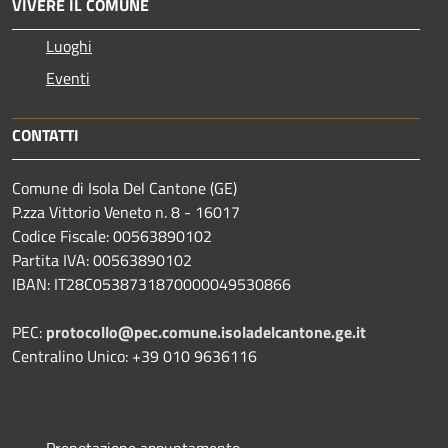
VIVERE IL COMUNE
Luoghi
Eventi
CONTATTI
Comune di Isola Del Cantone (GE)
P.zza Vittorio Veneto n. 8 - 16017
Codice Fiscale: 00563890102
Partita IVA: 00563890102
IBAN: IT28C0538731870000049530866
PEC:
protocollo@pec.comune.isoladelcantone.ge.it
Centralino Unico: +39 010 9636116
Prenotazione appuntamento