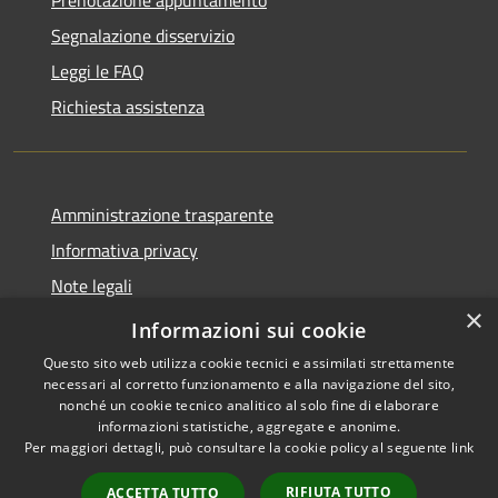
Segnalazione disservizio
Leggi le FAQ
Richiesta assistenza
Amministrazione trasparente
Informativa privacy
Note legali
×
Dichiarazione di accessibilità
Informazioni sui cookie
Questo sito web utilizza cookie tecnici e assimilati strettamente
necessari al corretto funzionamento e alla navigazione del sito,
nonché un cookie tecnico analitico al solo fine di elaborare
informazioni statistiche, aggregate e anonime.
RSS
Copyright © 2026 • Comune di
Per maggiori dettagli, può consultare la cookie policy al seguente
link
Accessibilità
Isola del Cantone • Powered by
Privacy
Municipium
Accesso
•
RIFIUTA TUTTO
ACCETTA TUTTO