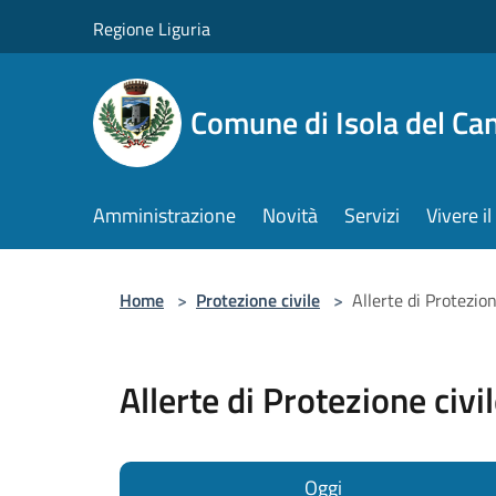
Salta al contenuto principale
Regione Liguria
Comune di Isola del Ca
Amministrazione
Novità
Servizi
Vivere 
Home
>
Protezione civile
>
Allerte di Protezion
Allerte di Protezione civi
Oggi