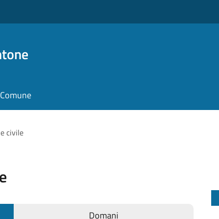
ntone
il Comune
e civile
le
Domani