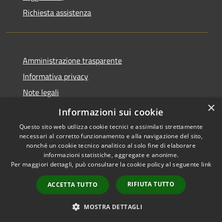
Richiesta assistenza
Amministrazione trasparente
Informativa privacy
Note legali
×
Dichiarazione di accessibilità
Informazioni sui cookie
Questo sito web utilizza cookie tecnici e assimilati strettamente
necessari al corretto funzionamento e alla navigazione del sito,
nonché un cookie tecnico analitico al solo fine di elaborare
informazioni statistiche, aggregate e anonime.
RSS
Copyright © 2026 • Comune di
Per maggiori dettagli, può consultare la cookie policy al seguente
link
Accessibilità
Isola del Cantone • Powered by
Privacy
Municipium
Accesso
•
RIFIUTA TUTTO
ACCETTA TUTTO
Cookie
redazione
Mappa del sito
MOSTRA DETTAGLI