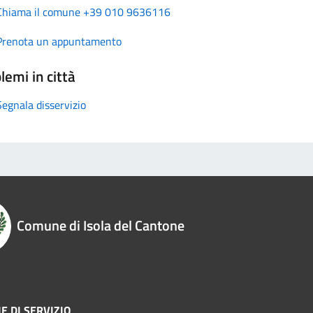
Chiama il comune +39 010 9636116
Prenota un appuntamento
lemi in città
Segnala disservizio
Comune di Isola del Cantone
E DI SERVIZIO