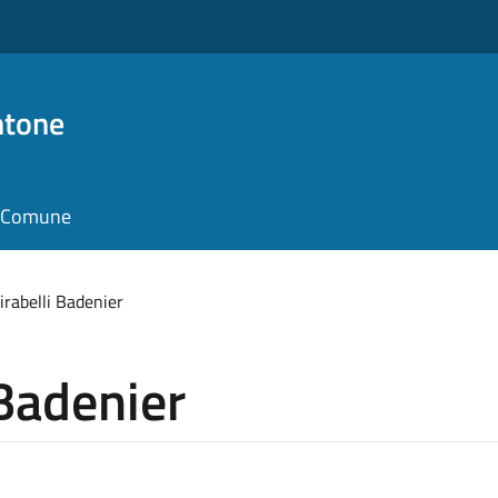
ntone
il Comune
rabelli Badenier
Badenier