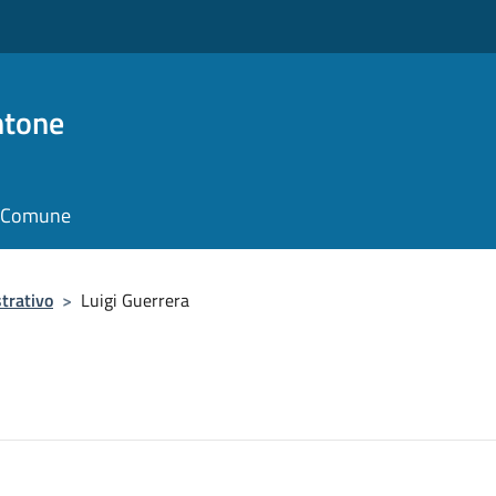
ntone
il Comune
trativo
>
Luigi Guerrera