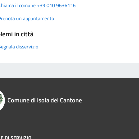
Chiama il comune +39 010 9636116
Prenota un appuntamento
lemi in città
Segnala disservizio
Comune di Isola del Cantone
E DI SERVIZIO