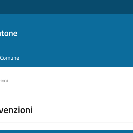
ntone
il Comune
zioni
vvenzioni