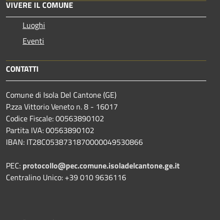
VIVERE IL COMUNE
Luoghi
Eventi
CONTATTI
Comune di Isola Del Cantone (GE)
P.zza Vittorio Veneto n. 8 - 16017
Codice Fiscale: 00563890102
Partita IVA: 00563890102
IBAN: IT28C0538731870000049530866
PEC:
protocollo@pec.comune.isoladelcantone.ge.it
Centralino Unico: +39 010 9636116