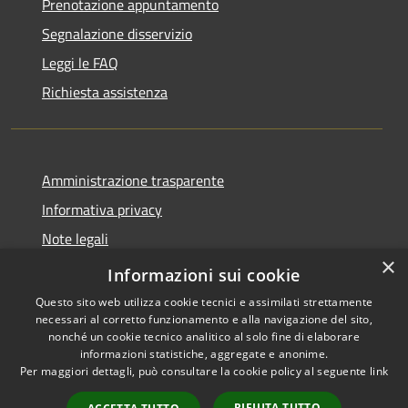
Prenotazione appuntamento
Segnalazione disservizio
Leggi le FAQ
Richiesta assistenza
Amministrazione trasparente
Informativa privacy
Note legali
×
Dichiarazione di accessibilità
Informazioni sui cookie
Questo sito web utilizza cookie tecnici e assimilati strettamente
necessari al corretto funzionamento e alla navigazione del sito,
nonché un cookie tecnico analitico al solo fine di elaborare
informazioni statistiche, aggregate e anonime.
RSS
Copyright © 2026 • Comune di
Per maggiori dettagli, può consultare la cookie policy al seguente
link
Accessibilità
Isola del Cantone • Powered by
Privacy
Municipium
Accesso
•
RIFIUTA TUTTO