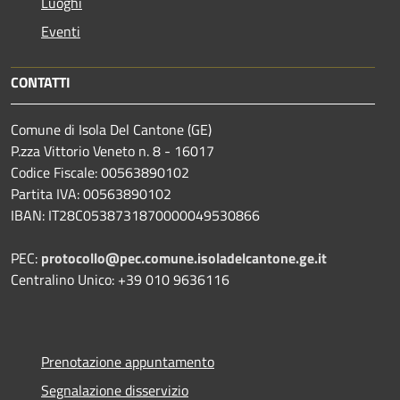
Luoghi
Eventi
CONTATTI
Comune di Isola Del Cantone (GE)
P.zza Vittorio Veneto n. 8 - 16017
Codice Fiscale: 00563890102
Partita IVA: 00563890102
IBAN: IT28C0538731870000049530866
PEC:
protocollo@pec.comune.isoladelcantone.ge.it
Centralino Unico: +39 010 9636116
Prenotazione appuntamento
Segnalazione disservizio