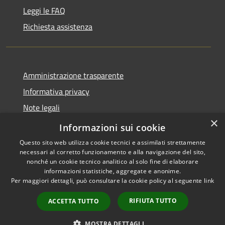
Leggi le FAQ
Richiesta assistenza
Amministrazione trasparente
Informativa privacy
Note legali
×
Dichiarazione di accessibilità
Informazioni sui cookie
Questo sito web utilizza cookie tecnici e assimilati strettamente
necessari al corretto funzionamento e alla navigazione del sito,
nonché un cookie tecnico analitico al solo fine di elaborare
informazioni statistiche, aggregate e anonime.
RSS
Copyright © 2026 • Comune di
Per maggiori dettagli, può consultare la cookie policy al seguente
link
Accessibilità
Isola del Cantone • Powered by
Privacy
Municipium
Accesso
•
RIFIUTA TUTTO
ACCETTA TUTTO
Cookie
redazione
Mappa del sito
MOSTRA DETTAGLI