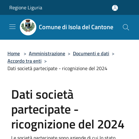
Salta al contenuto principale
Regione Liguria
Comune di Isola del Cantone
Home
>
Amministrazione
>
Documenti e dati
>
Accordo tra enti
>
Dati società partecipate - ricognizione del 2024
Dati società
partecipate -
ricognizione del 2024
Le società partecipate sono aziende di cui lo stato,